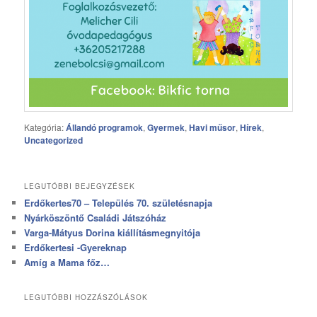
Kategória:
Állandó programok
,
Gyermek
,
Havi műsor
,
Hírek
,
Uncategorized
LEGUTÓBBI BEJEGYZÉSEK
Erdőkertes70 – Település 70. születésnapja
Nyárköszöntő Családi Játszóház
Varga-Mátyus Dorina kiállításmegnyitója
Erdőkertesi -Gyereknap
Amíg a Mama főz…
LEGUTÓBBI HOZZÁSZÓLÁSOK