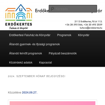
Tovább
Tovább
2113 Erdőkertes, Fő út 112.
az
a
Kere
elsődleges
másodlagos
tartalomra
tartalomra
Erdőkertesi Faluház és Könyvtár
Fő
Erdőkertesi Faluház és Könyvtár
Programok
Könyvtár
menü
Állandó gyermek- és ifjúsági programok
Állandó felnőtt programok
Pályázati beszámolók
Közérdekű adatok
Kapcsolat
2024. SZEPTEMBER
HÓNAP BEJEGYZÉSEI
Közzétéve
2024.09.27.