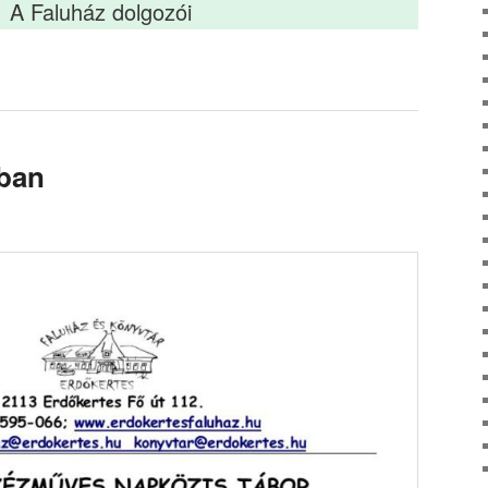
A Faluház dolgozói
zban