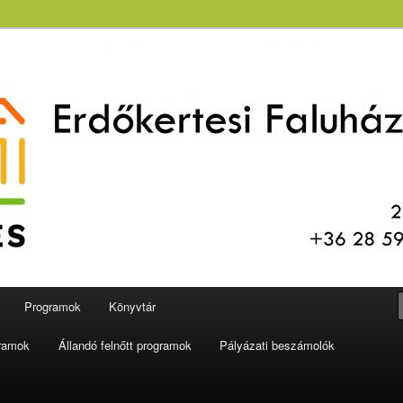
aluház és Könyvtár
Programok
Könyvtár
gramok
Állandó felnőtt programok
Pályázati beszámolók