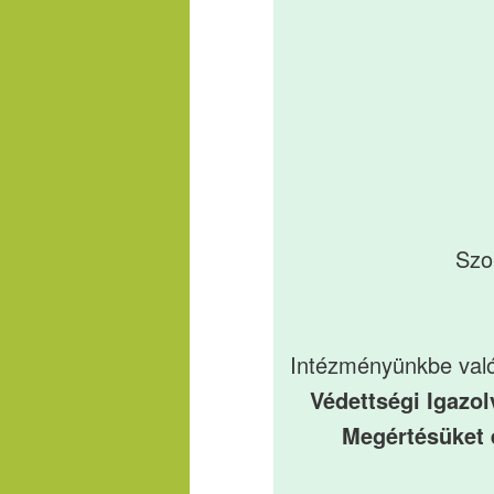
Szo
Intézményünkbe való
Védettségi Igazo
Megértésüket 