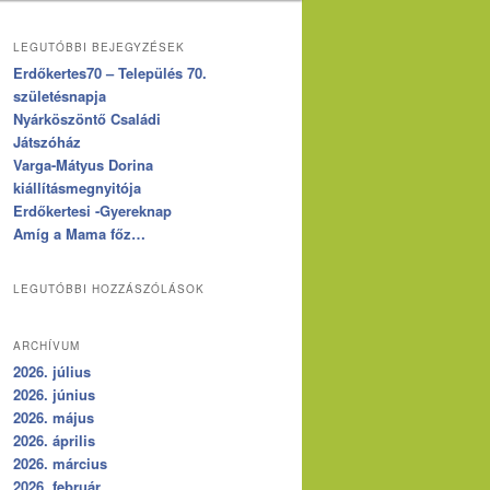
LEGUTÓBBI BEJEGYZÉSEK
Erdőkertes70 – Település 70.
születésnapja
Nyárköszöntő Családi
Játszóház
Varga-Mátyus Dorina
kiállításmegnyitója
Erdőkertesi -Gyereknap
Amíg a Mama főz…
LEGUTÓBBI HOZZÁSZÓLÁSOK
ARCHÍVUM
2026. július
2026. június
2026. május
2026. április
2026. március
2026. február