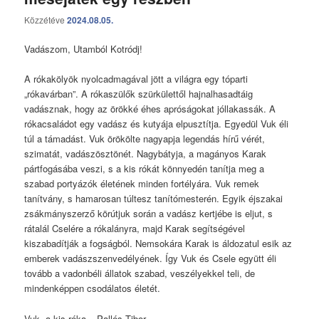
Közzétéve
2024.08.05.
Vadászom, Utamból Kotródj!
A rókakölyök nyolcadmagával jött a világra egy tóparti
„rókavárban”. A rókaszülők szürkülettől hajnalhasadtáig
vadásznak, hogy az örökké éhes apróságokat jóllakassák. A
rókacsaládot egy vadász és kutyája elpusztítja. Egyedül Vuk éli
túl a támadást. Vuk örökölte nagyapja legendás hírű vérét,
szimatát, vadászösztönét. Nagybátyja, a magányos Karak
pártfogásába veszi, s a kis rókát könnyedén tanítja meg a
szabad portyázók életének minden fortélyára. Vuk remek
tanítvány, s hamarosan túltesz tanítómesterén. Egyik éjszakai
zsákmányszerző körútjuk során a vadász kertjébe is eljut, s
rátalál Cselére a rókalányra, majd Karak segítségével
kiszabadítják a fogságból. Nemsokára Karak is áldozatul esik az
emberek vadászszenvedélyének. Így Vuk és Csele együtt éli
tovább a vadonbéli állatok szabad, veszélyekkel teli, de
mindenképpen csodálatos életét.
Vuk, a kis róka – Pallós Tibor