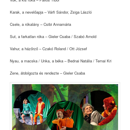
Karak, a nevelőapja – Várfi Sándor, Zsiga László
Csele, a rókalány – Csibi Annamária
Sut, a farkatlan róka – Gieler Csaba / Szabó Arnold
Vahur, a házőrző – Czakó Roland / Ott József
Nyau, a macska / Unka, a béka – Bednai Natália / Ternai Kri
Zene, átdolgozta és rendezte – Gieler Csaba