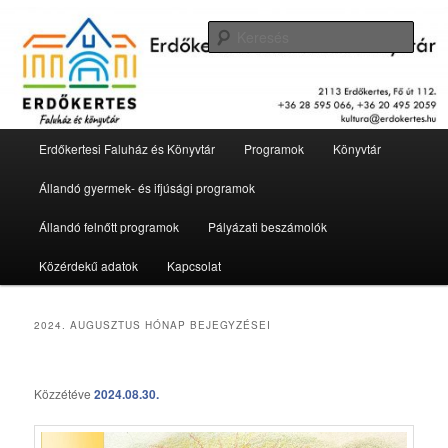
Tovább
Tovább
2113 Erdőkertes, Fő út 112.
az
a
Kere
elsődleges
másodlagos
tartalomra
tartalomra
Erdőkertesi Faluház és Könyvtár
Fő
Erdőkertesi Faluház és Könyvtár
Programok
Könyvtár
menü
Állandó gyermek- és ifjúsági programok
Állandó felnőtt programok
Pályázati beszámolók
Közérdekű adatok
Kapcsolat
2024. AUGUSZTUS
HÓNAP BEJEGYZÉSEI
Közzétéve
2024.08.30.