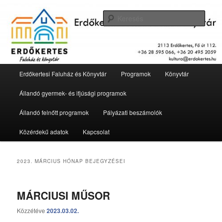
Tovább
Tovább
2113 Erdőkertes, Fő út 112.
az
a
Kere
elsődleges
másodlagos
tartalomra
tartalomra
Erdőkertesi Faluház és Könyvtár
Fő
Erdőkertesi Faluház és Könyvtár
Programok
Könyvtár
menü
Állandó gyermek- és ifjúsági programok
Állandó felnőtt programok
Pályázati beszámolók
Közérdekű adatok
Kapcsolat
2023. MÁRCIUS
HÓNAP BEJEGYZÉSEI
MÁRCIUSI MŰSOR
Közzétéve
2023.03.02.