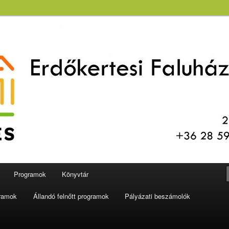
aluház és Könyvtár
Programok
Könyvtár
gramok
Állandó felnőtt programok
Pályázati beszámolók