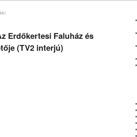
SEI
Az Erdőkertesi Faluház és
tője (TV2 interjú)