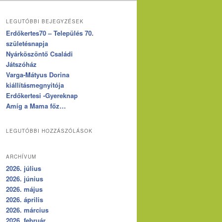
LEGUTÓBBI BEJEGYZÉSEK
Erdőkertes70 – Település 70.
születésnapja
Nyárköszöntő Családi
Játszóház
Varga-Mátyus Dorina
kiállításmegnyitója
Erdőkertesi -Gyereknap
Amíg a Mama főz…
LEGUTÓBBI HOZZÁSZÓLÁSOK
ARCHÍVUM
2026. július
2026. június
2026. május
2026. április
2026. március
2026. február