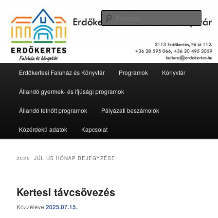
Tovább
Tovább
2113 Erdőkertes, Fő út 112.
az
a
Kere
elsődleges
másodlagos
tartalomra
tartalomra
Erdőkertesi Faluház és Könyvtár
Fő
Erdőkertesi Faluház és Könyvtár
Programok
Könyvtár
menü
Állandó gyermek- és ifjúsági programok
Állandó felnőtt programok
Pályázati beszámolók
Közérdekű adatok
Kapcsolat
2025. JÚLIUS
HÓNAP BEJEGYZÉSEI
Kertesi távcsövezés
Közzétéve
2025.07.15.