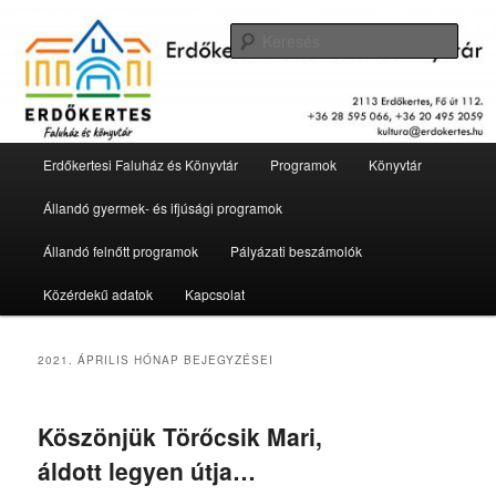
Tovább
Tovább
2113 Erdőkertes, Fő út 112.
az
a
Kere
elsődleges
másodlagos
tartalomra
tartalomra
Erdőkertesi Faluház és Könyvtár
Fő
Erdőkertesi Faluház és Könyvtár
Programok
Könyvtár
menü
Állandó gyermek- és ifjúsági programok
Állandó felnőtt programok
Pályázati beszámolók
Közérdekű adatok
Kapcsolat
2021. ÁPRILIS
HÓNAP BEJEGYZÉSEI
Köszönjük Törőcsik Mari,
áldott legyen útja…