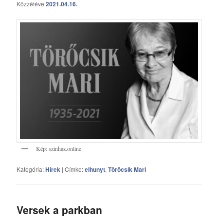
Közzétéve
2021.04.16.
Kép: szinhaz.online
Kategória:
Hírek
|
Címke:
elhunyt
,
Töröcsik Mari
Versek a parkban