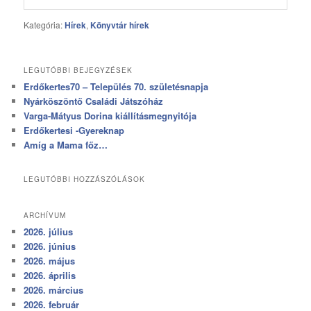
Kategória:
Hírek
,
Könyvtár hírek
LEGUTÓBBI BEJEGYZÉSEK
Erdőkertes70 – Település 70. születésnapja
Nyárköszöntő Családi Játszóház
Varga-Mátyus Dorina kiállításmegnyitója
Erdőkertesi -Gyereknap
Amíg a Mama főz…
LEGUTÓBBI HOZZÁSZÓLÁSOK
ARCHÍVUM
2026. július
2026. június
2026. május
2026. április
2026. március
2026. február