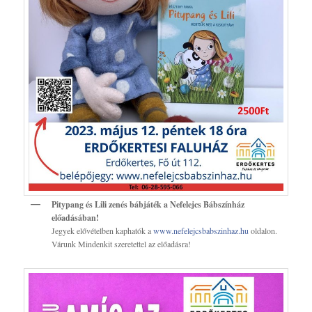
Pitypang és Lili zenés bábjáték a Nefelejcs Bábszínház
előadásában!
Jegyek elővételben kaphatók a
www.nefelejcsbabszinhaz.hu
oldalon.
Várunk Mindenkit szeretettel az előadásra!