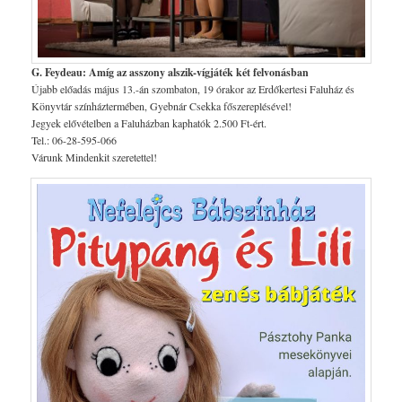
G. Feydeau: Amíg az asszony alszik-vígjáték két felvonásban
Újabb előadás május 13.-án szombaton, 19 órakor az Erdőkertesi Faluház és
Könyvtár színháztermében, Gyebnár Csekka főszereplésével!
Jegyek elővételben a Faluházban kaphatók 2.500 Ft-ért.
Tel.: 06-28-595-066
Várunk Mindenkit szeretettel!