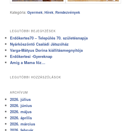
Kategória:
Gyermek
,
Hírek
,
Rendezvények
LEGUTÓBBI BEJEGYZÉSEK
Erdőkertes70 – Település 70. születésnapja
Nyárköszöntő Családi Játszóház
Varga-Mátyus Dorina kiállításmegnyitója
Erdőkertesi -Gyereknap
Amíg a Mama főz…
LEGUTÓBBI HOZZÁSZÓLÁSOK
ARCHÍVUM
2026. július
2026. június
2026. május
2026. április
2026. március
2026. február