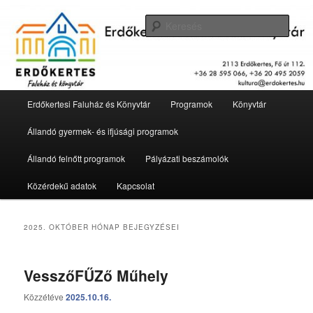
Tovább
Tovább
2113 Erdőkertes, Fő út 112.
az
a
Kere
elsődleges
másodlagos
tartalomra
tartalomra
Erdőkertesi Faluház és Könyvtár
Fő
Erdőkertesi Faluház és Könyvtár
Programok
Könyvtár
menü
Állandó gyermek- és ifjúsági programok
Állandó felnőtt programok
Pályázati beszámolók
Közérdekű adatok
Kapcsolat
2025. OKTÓBER
HÓNAP BEJEGYZÉSEI
VesszőFŰZő Műhely
Közzétéve
2025.10.16.