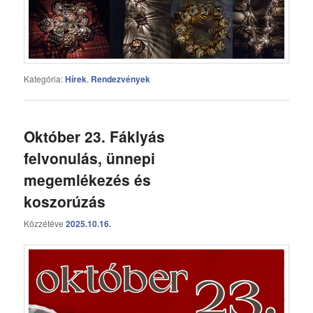
Kategória:
Hírek
,
Rendezvények
Október 23. Fáklyás
felvonulás, ünnepi
megemlékezés és
koszorúzás
Közzétéve
2025.10.16.