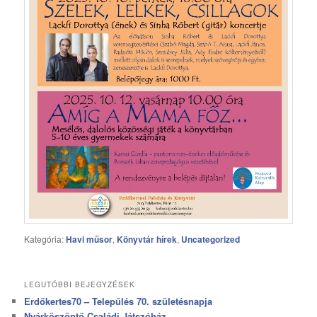
Kategória:
Havi műsor
,
Könyvtár hírek
,
Uncategorized
LEGUTÓBBI BEJEGYZÉSEK
Erdőkertes70 – Település 70. születésnapja
Nyárköszöntő Családi Játszóház