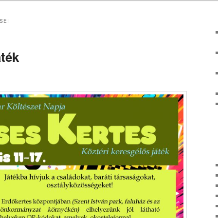
SEI
áték