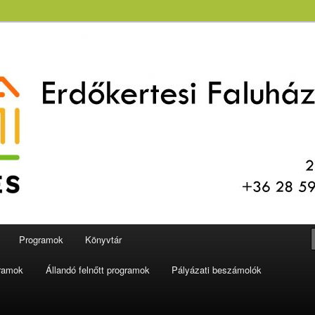
aluház és Könyvtár
Programok
Könyvtár
gramok
Állandó felnőtt programok
Pályázati beszámolók