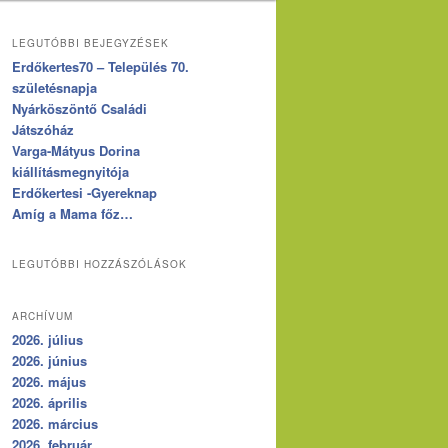
LEGUTÓBBI BEJEGYZÉSEK
Erdőkertes70 – Település 70.
születésnapja
Nyárköszöntő Családi
Játszóház
Varga-Mátyus Dorina
kiállításmegnyitója
Erdőkertesi -Gyereknap
Amíg a Mama főz…
LEGUTÓBBI HOZZÁSZÓLÁSOK
ARCHÍVUM
2026. július
2026. június
2026. május
2026. április
2026. március
2026. február