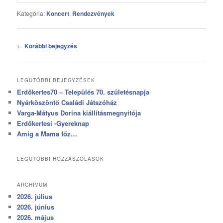
Kategória:
Koncert
,
Rendezvények
Bejegyzés
←
Korábbi bejegyzés
navigáció
LEGUTÓBBI BEJEGYZÉSEK
Erdőkertes70 – Település 70. születésnapja
Nyárköszöntő Családi Játszóház
Varga-Mátyus Dorina kiállításmegnyitója
Erdőkertesi -Gyereknap
Amíg a Mama főz…
LEGUTÓBBI HOZZÁSZÓLÁSOK
ARCHÍVUM
2026. július
2026. június
2026. május