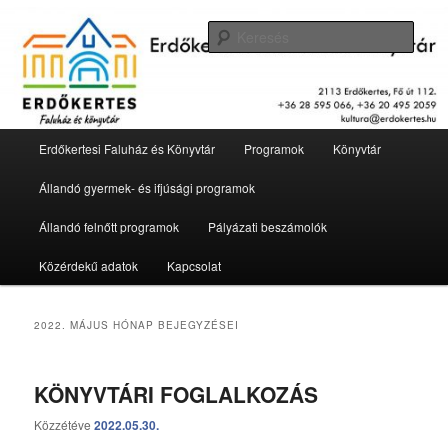
Tovább
Tovább
2113 Erdőkertes, Fő út 112.
az
a
Kere
elsődleges
másodlagos
tartalomra
tartalomra
Erdőkertesi Faluház és Könyvtár
Fő
Erdőkertesi Faluház és Könyvtár
Programok
Könyvtár
menü
Állandó gyermek- és ifjúsági programok
Állandó felnőtt programok
Pályázati beszámolók
Közérdekű adatok
Kapcsolat
2022. MÁJUS
HÓNAP BEJEGYZÉSEI
KÖNYVTÁRI FOGLALKOZÁS
Közzétéve
2022.05.30.