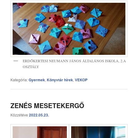
ERDŐKERTESI NEUMANN JÁNOS ÁLTALÁNOS ISKOLA, 2.A
OSZTÁLY
Kategória:
Gyermek
,
Könyvtár hírek
,
VEKOP
ZENÉS MESETEKERGŐ
Közzétéve
2022.05.23.