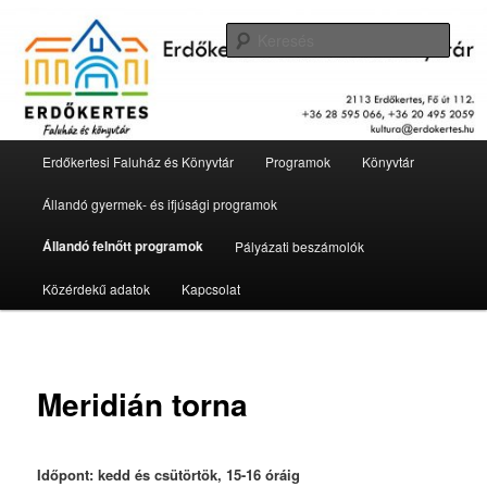
Tovább
2113 Erdőkertes, Fő út 112.
az
Kere
elsődleges
tartalomra
Erdőkertesi Faluház és Könyvtár
Fő
Erdőkertesi Faluház és Könyvtár
Programok
Könyvtár
menü
Állandó gyermek- és ifjúsági programok
Állandó felnőtt programok
Pályázati beszámolók
Közérdekű adatok
Kapcsolat
Meridián torna
Időpont: kedd és csütörtök, 15-16 óráig