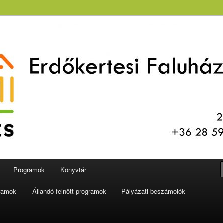
aluház és Könyvtár
Programok
Könyvtár
gramok
Állandó felnőtt programok
Pályázati beszámolók