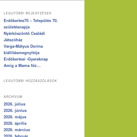
LEGUTÓBBI BEJEGYZÉSEK
Erdőkertes70 – Település 70.
születésnapja
Nyárköszöntő Családi
Játszóház
Varga-Mátyus Dorina
kiállításmegnyitója
Erdőkertesi -Gyereknap
Amíg a Mama főz…
LEGUTÓBBI HOZZÁSZÓLÁSOK
ARCHÍVUM
2026. július
2026. június
2026. május
2026. április
2026. március
2026. február