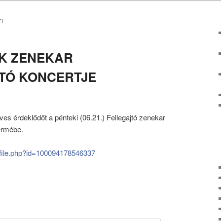
EI
K ZENEKAR
TÓ KONCERTJE
es érdeklődőt a pénteki (06.21.) Fellegajtó zenekar
ermébe.
ofile.php?id=100094178546337