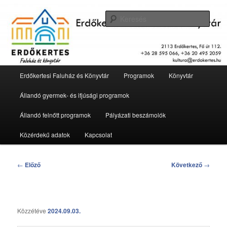
Tovább
2113 Erdőkertes, Fő út 112.
az
Kere
elsődleges
tartalomra
Erdőkertesi Faluház és Könyvtár
Fő
Erdőkertesi Faluház és Könyvtár
Programok
Könyvtár
menü
Állandó gyermek- és ifjúsági programok
Állandó felnőtt programok
Pályázati beszámolók
Közérdekű adatok
Kapcsolat
Bejegyzés
←
Előző
Következő
→
navigáció
Közzétéve
2024.09.03.