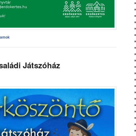
ramok
aládi Játszóház