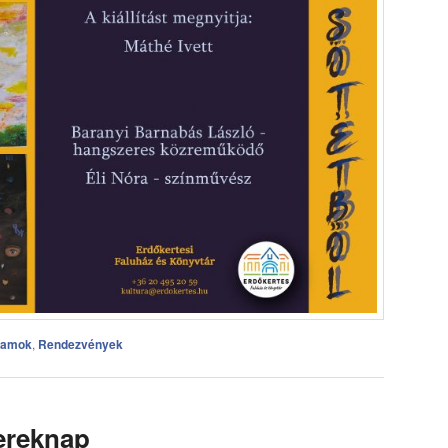
ramok
,
Rendezvények
ereknap