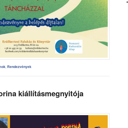
mok
,
Rendezvények
rina kiállításmegnyitója