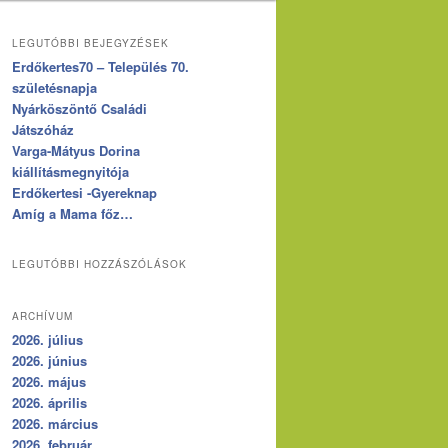
LEGUTÓBBI BEJEGYZÉSEK
Erdőkertes70 – Település 70.
születésnapja
Nyárköszöntő Családi
Játszóház
Varga-Mátyus Dorina
kiállításmegnyitója
Erdőkertesi -Gyereknap
Amíg a Mama főz…
LEGUTÓBBI HOZZÁSZÓLÁSOK
ARCHÍVUM
2026. július
2026. június
2026. május
2026. április
2026. március
2026. február