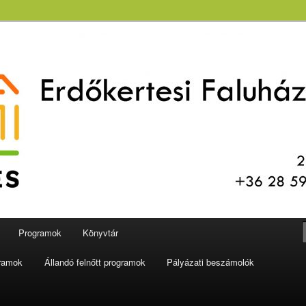
aluház és Könyvtár
Programok
Könyvtár
gramok
Állandó felnőtt programok
Pályázati beszámolók