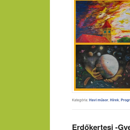
Kategória:
Havi műsor
,
Hírek
,
Prog
Erdőkertesi -Gy