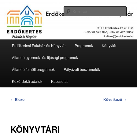
Tovább
2113 Erdőkertes, Fő út 112.
az
Kere
elsődleges
tartalomra
Erdőkertesi Faluház és Könyvtár
Fő
Erdőkertesi Faluház és Könyvtár
Programok
Könyvtár
menü
Állandó gyermek- és ifjúsági programok
Állandó felnőtt programok
Pályázati beszámolók
Közérdekű adatok
Kapcsolat
Bejegyzés
←
Előző
Következő
→
navigáció
KÖNYVTÁRI