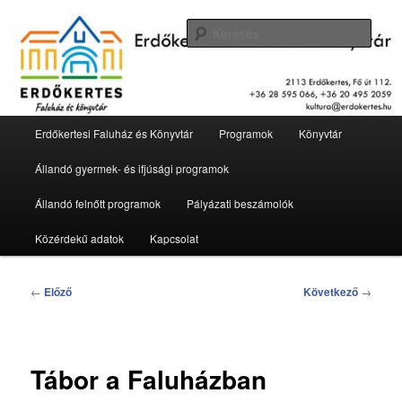
Tovább
2113 Erdőkertes, Fő út 112.
az
Kere
elsődleges
tartalomra
Erdőkertesi Faluház és Könyvtár
Fő
Erdőkertesi Faluház és Könyvtár
Programok
Könyvtár
menü
Állandó gyermek- és ifjúsági programok
Állandó felnőtt programok
Pályázati beszámolók
Közérdekű adatok
Kapcsolat
Bejegyzés
←
Előző
Következő
→
navigáció
Tábor a Faluházban