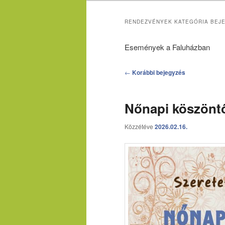
RENDEZVÉNYEK
KATEGÓRIA BEJE
Események a Faluházban
Bejegyzés
←
Korábbi bejegyzés
navigáció
Nőnapi köszönt
Közzétéve
2026.02.16.