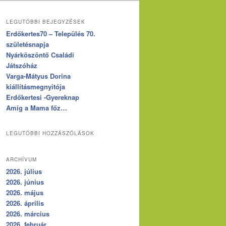
LEGUTÓBBI BEJEGYZÉSEK
Erdőkertes70 – Település 70.
születésnapja
Nyárköszöntő Családi
Játszóház
Varga-Mátyus Dorina
kiállításmegnyitója
Erdőkertesi -Gyereknap
Amíg a Mama főz…
LEGUTÓBBI HOZZÁSZÓLÁSOK
ARCHÍVUM
2026. július
2026. június
2026. május
2026. április
2026. március
2026. február