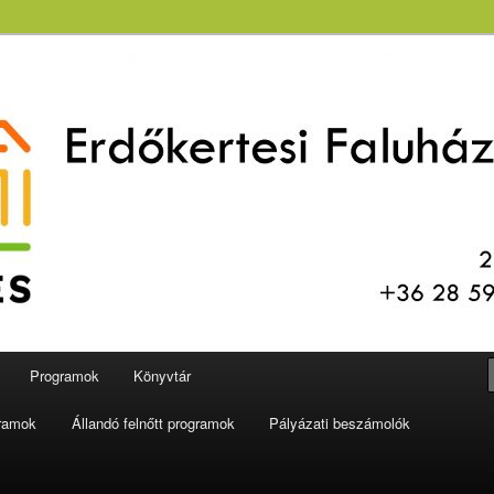
aluház és Könyvtár
Programok
Könyvtár
gramok
Állandó felnőtt programok
Pályázati beszámolók