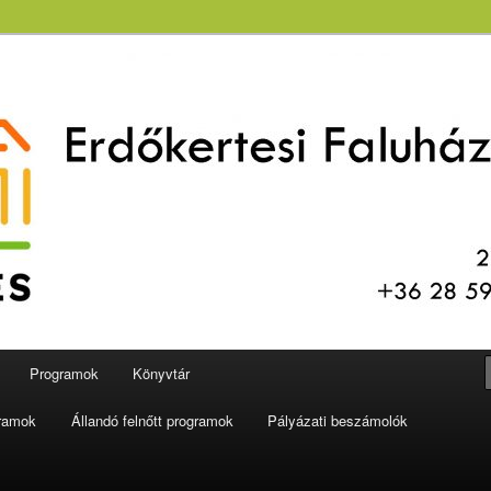
aluház és Könyvtár
Programok
Könyvtár
gramok
Állandó felnőtt programok
Pályázati beszámolók