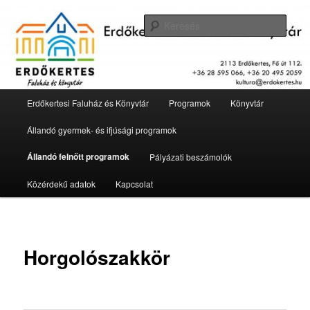
Tovább
2113 Erdőkertes, Fő út 112.
az
Kere
elsődleges
tartalomra
Erdőkertesi Faluház és Könyvtár
Fő
Erdőkertesi Faluház és Könyvtár
Programok
Könyvtár
menü
Állandó gyermek- és ifjúsági programok
Állandó felnőtt programok
Pályázati beszámolók
Közérdekű adatok
Kapcsolat
Horgolószakkör