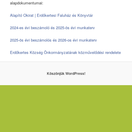
alapdokumentumai:
Alapító Okirat | Erdőkertesi Faluház és Könyvtár
2024-es évi beszámoló és 2025-ös évi munkaterv
2025-ös évi beszámolós és 2026-os évi munkaterv
Erdőkertes Község Önkormányzatának közművelődési rendelete
Köszönjük WordPress!