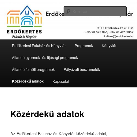
Tovább
2113 Erdőkertes, Fő út 112.
az
Kere
elsődleges
tartalomra
Erdőkertesi Faluház és Könyvtár
Fő
Erdőkertesi Faluház és Könyvtár
Programok
Könyvtár
menü
Állandó gyermek- és ifjúsági programok
Állandó felnőtt programok
Pályázati beszámolók
Közérdekű adatok
Kapcsolat
Közérdekű adatok
Az Erdőkertesi Faluház és Könyvtár közérdekű adatai,