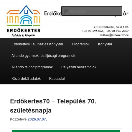
Tovább
Tovább
2113 Erdőkertes, Fő út 112.
az
a
Kere
elsődleges
másodlagos
tartalomra
tartalomra
Erdőkertesi Faluház és Könyvtár
Fő
Erdőkertesi Faluház és Könyvtár
Programok
Könyvtár
menü
Állandó gyermek- és ifjúsági programok
Állandó felnőtt programok
Pályázati beszámolók
Közérdekű adatok
Kapcsolat
Erdőkertes70 – Település 70.
születésnapja
Közzétéve
2026.07.07.