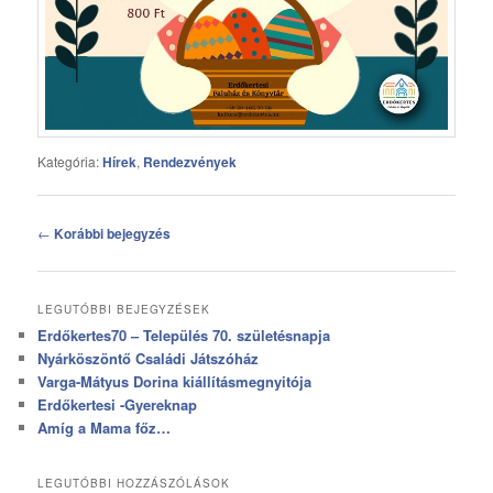
Kategória:
Hírek
,
Rendezvények
Bejegyzés
←
Korábbi bejegyzés
navigáció
LEGUTÓBBI BEJEGYZÉSEK
Erdőkertes70 – Település 70. születésnapja
Nyárköszöntő Családi Játszóház
Varga-Mátyus Dorina kiállításmegnyitója
Erdőkertesi -Gyereknap
Amíg a Mama főz…
LEGUTÓBBI HOZZÁSZÓLÁSOK