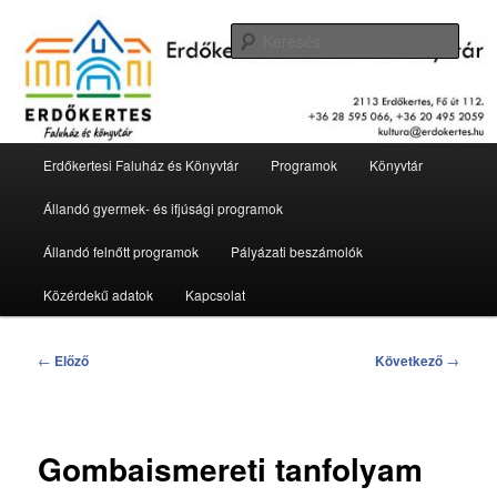
Tovább
2113 Erdőkertes, Fő út 112.
az
Kere
elsődleges
tartalomra
Erdőkertesi Faluház és Könyvtár
Fő
Erdőkertesi Faluház és Könyvtár
Programok
Könyvtár
menü
Állandó gyermek- és ifjúsági programok
Állandó felnőtt programok
Pályázati beszámolók
Közérdekű adatok
Kapcsolat
Bejegyzés
←
Előző
Következő
→
navigáció
Gombaismereti tanfolyam