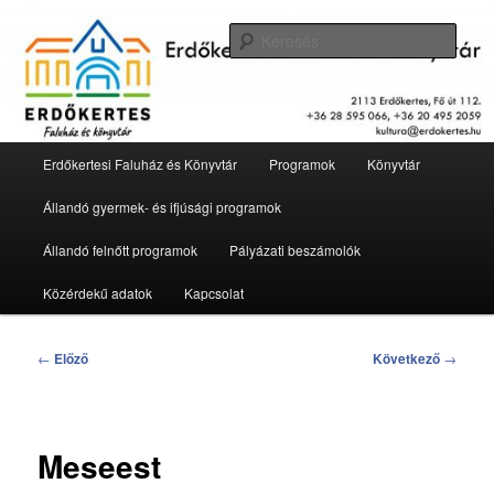
Tovább
2113 Erdőkertes, Fő út 112.
az
Kere
elsődleges
tartalomra
Erdőkertesi Faluház és Könyvtár
Fő
Erdőkertesi Faluház és Könyvtár
Programok
Könyvtár
menü
Állandó gyermek- és ifjúsági programok
Állandó felnőtt programok
Pályázati beszámolók
Közérdekű adatok
Kapcsolat
Bejegyzés
←
Előző
Következő
→
navigáció
Meseest