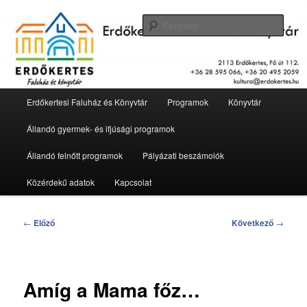
Tovább
2113 Erdőkertes, Fő út 112.
az
Kere
elsődleges
tartalomra
Erdőkertesi Faluház és Könyvtár
Fő
Erdőkertesi Faluház és Könyvtár
Programok
Könyvtár
menü
Állandó gyermek- és ifjúsági programok
Állandó felnőtt programok
Pályázati beszámolók
Közérdekű adatok
Kapcsolat
Bejegyzés
←
Előző
Következő
→
navigáció
Amíg a Mama főz…