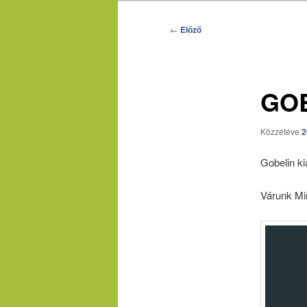
Bejegyzés
←
Előző
navigáció
GOB
Közzétéve
2
Gobelin ki
Várunk Min