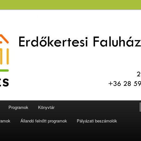
aluház és Könyvtár
Programok
Könyvtár
gramok
Állandó felnőtt programok
Pályázati beszámolók