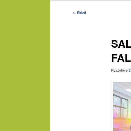
Bejegyzés
←
Előző
navigáció
SAL
FA
Közzétéve
2