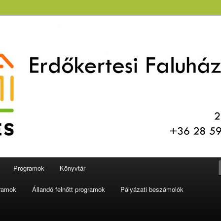
aluház és Könyvtár
Programok
Könyvtár
gramok
Állandó felnőtt programok
Pályázati beszámolók