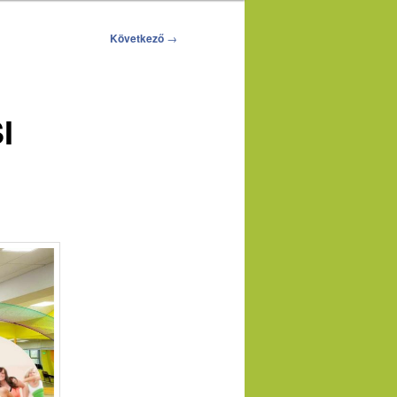
Következő
→
I