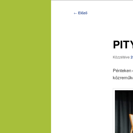
Bejegyzés
←
Előző
navigáció
PIT
Közzétéve
2
Pénteken e
közreműkö