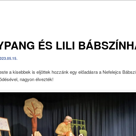
YPANG ÉS LILI BÁBSZÍN
023.05.15.
ste a kisebbek is eljöttek hozzánk egy előadásra a Nefelejcs Bábsz
désével, nagyon élvezték!