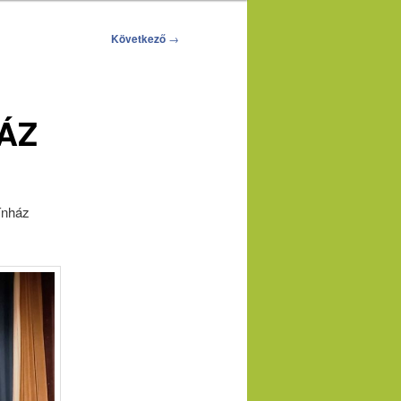
Következő
→
HÁZ
ínház