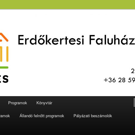
aluház és Könyvtár
Programok
Könyvtár
gramok
Állandó felnőtt programok
Pályázati beszámolók