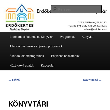
Tovább
2113 Erdőkertes, Fő út 112.
az
Kere
elsődleges
tartalomra
Erdőkertesi Faluház és Könyvtár
Fő
Erdőkertesi Faluház és Könyvtár
Programok
Könyvtár
menü
Állandó gyermek- és ifjúsági programok
Állandó felnőtt programok
Pályázati beszámolók
Közérdekű adatok
Kapcsolat
Bejegyzés
←
Előző
Következő
→
navigáció
KÖNYVTÁRI