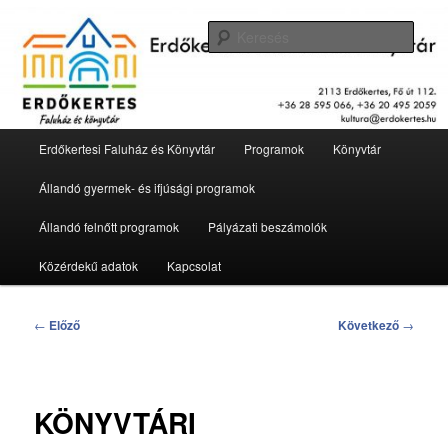
Tovább
2113 Erdőkertes, Fő út 112.
az
Kere
elsődleges
tartalomra
Erdőkertesi Faluház és Könyvtár
Fő
Erdőkertesi Faluház és Könyvtár
Programok
Könyvtár
menü
Állandó gyermek- és ifjúsági programok
Állandó felnőtt programok
Pályázati beszámolók
Közérdekű adatok
Kapcsolat
Bejegyzés
←
Előző
Következő
→
navigáció
KÖNYVTÁRI