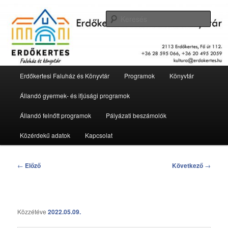
Tovább
2113 Erdőkertes, Fő út 112.
az
Kere
elsődleges
tartalomra
Erdőkertesi Faluház és Könyvtár
Fő
Erdőkertesi Faluház és Könyvtár
Programok
Könyvtár
menü
Állandó gyermek- és ifjúsági programok
Állandó felnőtt programok
Pályázati beszámolók
Közérdekű adatok
Kapcsolat
Bejegyzés
←
Előző
Következő
→
navigáció
Közzétéve
2022.05.09.