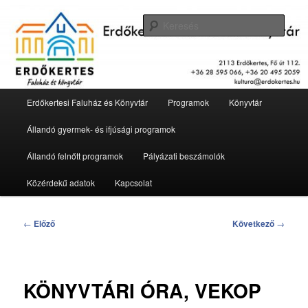
Tovább
2113 Erdőkertes, Fő út 112.
az
Kere
elsődleges
tartalomra
Erdőkertesi Faluház és Könyvtár
Fő
Erdőkertesi Faluház és Könyvtár
Programok
Könyvtár
menü
Állandó gyermek- és ifjúsági programok
Állandó felnőtt programok
Pályázati beszámolók
Közérdekű adatok
Kapcsolat
Bejegyzés
←
Előző
Következő
→
navigáció
KÖNYVTÁRI ÓRA, VEKOP