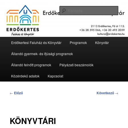
Tovább
2113 Erdőkertes, Fő út 112.
az
Kere
elsődleges
tartalomra
Erdőkertesi Faluház és Könyvtár
Fő
Erdőkertesi Faluház és Könyvtár
Programok
Könyvtár
menü
Állandó gyermek- és ifjúsági programok
Állandó felnőtt programok
Pályázati beszámolók
Közérdekű adatok
Kapcsolat
Bejegyzés
←
Előző
Következő
→
navigáció
KÖNYVTÁRI