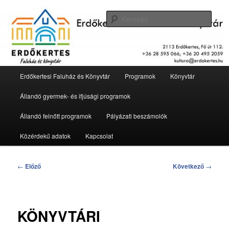
Tovább
2113 Erdőkertes, Fő út 112.
az
Kere
elsődleges
tartalomra
Erdőkertesi Faluház és Könyvtár
Fő
Erdőkertesi Faluház és Könyvtár
Programok
Könyvtár
menü
Állandó gyermek- és ifjúsági programok
Állandó felnőtt programok
Pályázati beszámolók
Közérdekű adatok
Kapcsolat
Bejegyzés
←
Előző
Következő
→
navigáció
KÖNYVTÁRI