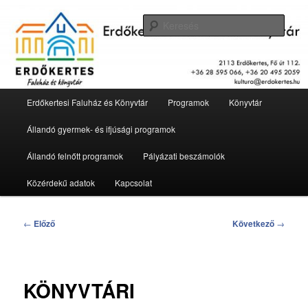
Tovább
2113 Erdőkertes, Fő út 112.
az
Kere
elsődleges
tartalomra
Erdőkertesi Faluház és Könyvtár
Fő
Erdőkertesi Faluház és Könyvtár
Programok
Könyvtár
menü
Állandó gyermek- és ifjúsági programok
Állandó felnőtt programok
Pályázati beszámolók
Közérdekű adatok
Kapcsolat
Bejegyzés
←
Előző
Következő
→
navigáció
KÖNYVTÁRI