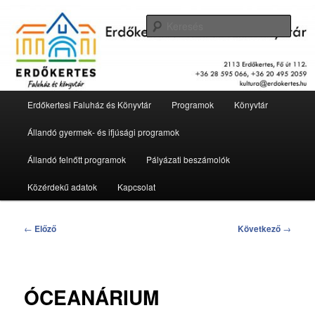
Tovább
2113 Erdőkertes, Fő út 112.
az
Kere
elsődleges
tartalomra
Erdőkertesi Faluház és Könyvtár
Fő
Erdőkertesi Faluház és Könyvtár
Programok
Könyvtár
menü
Állandó gyermek- és ifjúsági programok
Állandó felnőtt programok
Pályázati beszámolók
Közérdekű adatok
Kapcsolat
Bejegyzés
←
Előző
Következő
→
navigáció
ÓCEANÁRIUM