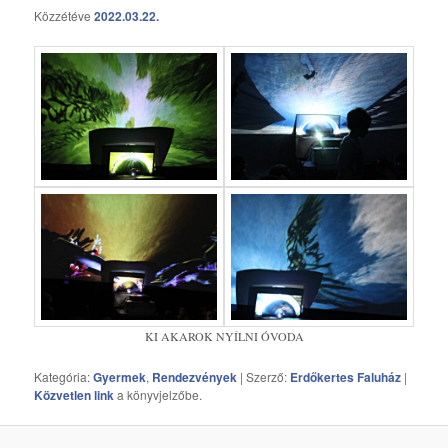
Közzétéve
2022.03.22.
KI AKAROK NYÍLNI ÓVODA
Kategória:
Gyermek
,
Rendezvények
| Szerző:
Erdőkertes Faluház
|
Közvetlen link
a könyvjelzőbe.