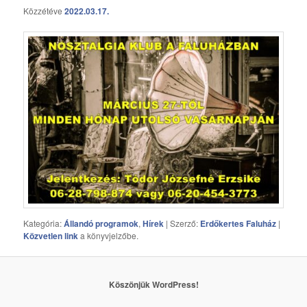
Közzétéve
2022.03.17.
Kategória:
Állandó programok
,
Hírek
| Szerző:
Erdőkertes Faluház
|
Közvetlen link
a könyvjelzőbe.
Köszönjük WordPress!