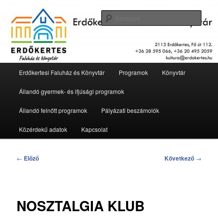
Tovább
2113 Erdőkertes, Fő út 112.
az
Kere
elsődleges
tartalomra
Erdőkertesi Faluház és Könyvtár
Fő
Erdőkertesi Faluház és Könyvtár
Programok
Könyvtár
menü
Állandó gyermek- és ifjúsági programok
Állandó felnőtt programok
Pályázati beszámolók
Közérdekű adatok
Kapcsolat
Bejegyzés
←
Előző
Következő
→
navigáció
NOSZTALGIA KLUB