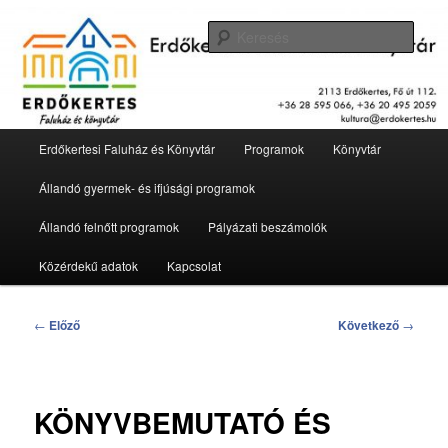
Tovább
2113 Erdőkertes, Fő út 112.
az
Kere
elsődleges
tartalomra
Erdőkertesi Faluház és Könyvtár
Fő
Erdőkertesi Faluház és Könyvtár
Programok
Könyvtár
menü
Állandó gyermek- és ifjúsági programok
Állandó felnőtt programok
Pályázati beszámolók
Közérdekű adatok
Kapcsolat
Bejegyzés
←
Előző
Következő
→
navigáció
KÖNYVBEMUTATÓ ÉS