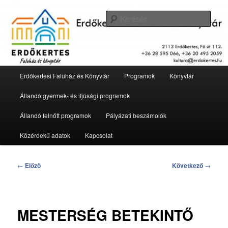
Tovább
2113 Erdőkertes, Fő út 112.
az
Kere
elsődleges
tartalomra
Erdőkertesi Faluház és Könyvtár
Fő
Erdőkertesi Faluház és Könyvtár
Programok
Könyvtár
menü
Állandó gyermek- és ifjúsági programok
Állandó felnőtt programok
Pályázati beszámolók
Közérdekű adatok
Kapcsolat
Bejegyzés
←
Előző
Következő
→
navigáció
MESTERSÉG BETEKINTŐ