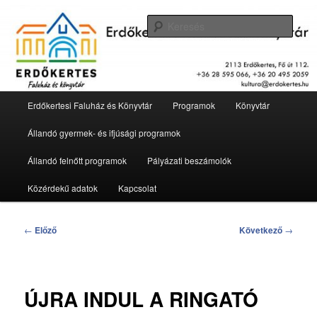
Tovább
2113 Erdőkertes, Fő út 112.
az
Kere
elsődleges
tartalomra
Erdőkertesi Faluház és Könyvtár
Fő
Erdőkertesi Faluház és Könyvtár
Programok
Könyvtár
menü
Állandó gyermek- és ifjúsági programok
Állandó felnőtt programok
Pályázati beszámolók
Közérdekű adatok
Kapcsolat
Bejegyzés
←
Előző
Következő
→
navigáció
ÚJRA INDUL A RINGATÓ