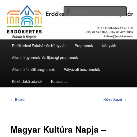
Tovább
2113 Erdőkertes, Fő út 112.
az
Kere
elsődleges
tartalomra
Erdőkertesi Faluház és Könyvtár
Fő
Erdőkertesi Faluház és Könyvtár
Programok
Könyvtár
menü
Állandó gyermek- és ifjúsági programok
Állandó felnőtt programok
Pályázati beszámolók
Közérdekű adatok
Kapcsolat
Bejegyzés
←
Előző
Következő
→
navigáció
Magyar Kultúra Napja –