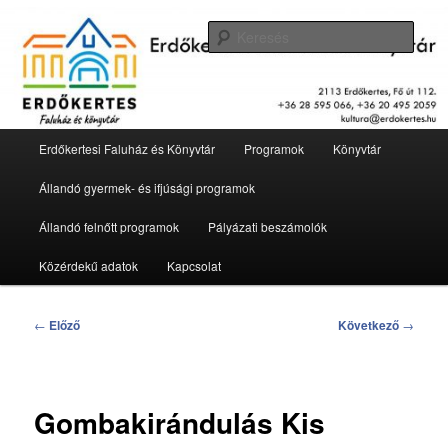
Tovább
2113 Erdőkertes, Fő út 112.
az
Kere
elsődleges
tartalomra
Erdőkertesi Faluház és Könyvtár
Fő
Erdőkertesi Faluház és Könyvtár
Programok
Könyvtár
menü
Állandó gyermek- és ifjúsági programok
Állandó felnőtt programok
Pályázati beszámolók
Közérdekű adatok
Kapcsolat
Bejegyzés
←
Előző
Következő
→
navigáció
Gombakirándulás Kis