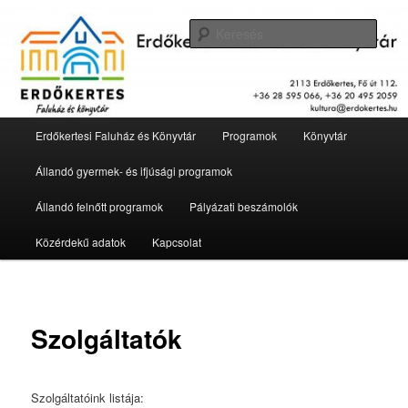
Tovább
2113 Erdőkertes, Fő út 112.
az
Kere
elsődleges
tartalomra
Erdőkertesi Faluház és Könyvtár
Fő
Erdőkertesi Faluház és Könyvtár
Programok
Könyvtár
menü
Állandó gyermek- és ifjúsági programok
Állandó felnőtt programok
Pályázati beszámolók
Közérdekű adatok
Kapcsolat
Szolgáltatók
Szolgáltatóink listája: