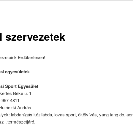
l szervezetek
vezeteink Erdőkertesen!
si egyesületek
si Sport Egyesület
kertes Béke u. 1.
0-957-4811
 Hutóczki András
yok: labdarúgás,kézilabda, lovas sport, ökölvívás, yang tang do, aer
isz ,természetjáró,