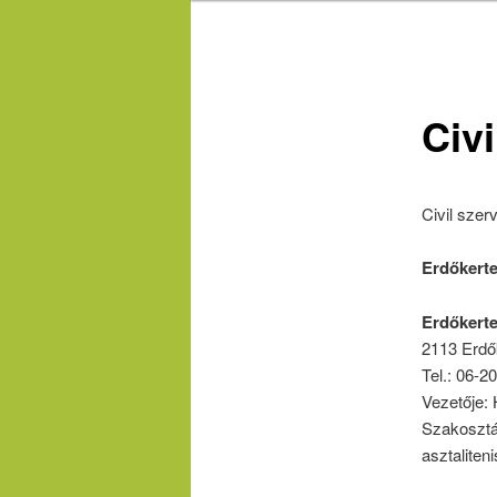
Civi
Civil szer
Erdőkerte
Erdőkerte
2113 Erdő
Tel.: 06-2
Vezetője:
Szakosztál
asztaliten