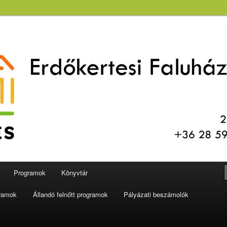
aluház és Könyvtár
Programok
Könyvtár
gramok
Állandó felnőtt programok
Pályázati beszámolók