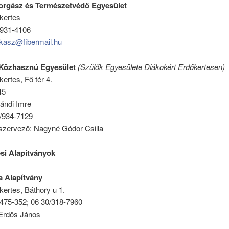
orgász és Természetvédő Egyesület
kertes
/931-4106
kasz@fibermail.hu
özhasznú Egyesület
(Szülők Egyesülete Diákokért Erdőkertesen)
ertes, Fő tér 4.
45
ándi Imre
20/934-7129
ervező: Nagyné Gódor Csilla
si Alapítványok
 Alapítvány
ertes, Báthory u 1.
/475-352; 06 30/318-7960
 Erdős János