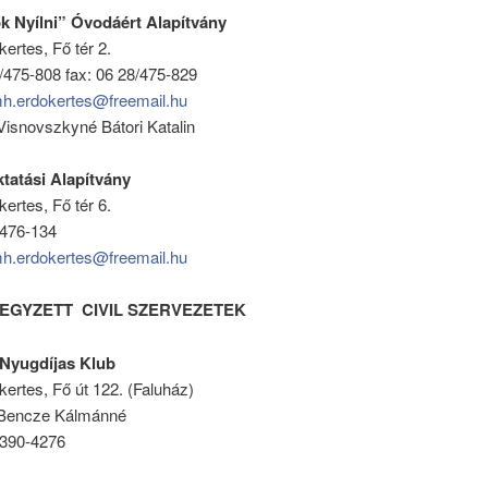
k Nyílni” Óvodáért Alapítvány
ertes, Fő tér 2.
8/475-808 fax: 06 28/475-829
h.erdokertes@freemail.hu
Visnovszkyné Bátori Katalin
ktatási Alapítvány
ertes, Fő tér 6.
/476-134
h.erdokertes@freemail.hu
EGYZETT CIVIL SZERVEZETEK
Nyugdíjas Klub
ertes, Fő út 122. (Faluház)
 Bencze Kálmánné
/390-4276