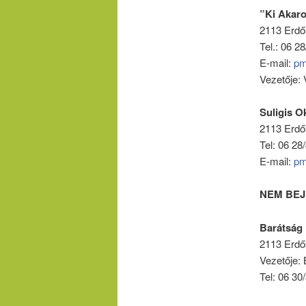
”Ki Akaro
2113 Erdők
Tel.: 06 2
E-mail:
pm
Vezetője: 
Suligis O
2113 Erdők
Tel: 06 28
E-mail:
pm
NEM BEJ
Barátság 
2113 Erdők
Vezetője:
Tel: 06 30