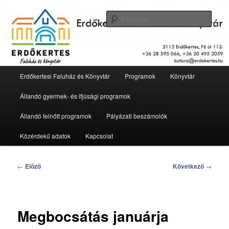
Tovább
2113 Erdőkertes, Fő út 112.
az
Kere
elsődleges
tartalomra
Erdőkertesi Faluház és Könyvtár
Fő
Erdőkertesi Faluház és Könyvtár
Programok
Könyvtár
menü
Állandó gyermek- és ifjúsági programok
Állandó felnőtt programok
Pályázati beszámolók
Közérdekű adatok
Kapcsolat
Bejegyzés
←
Előző
Következő
→
navigáció
Megbocsátás januárja