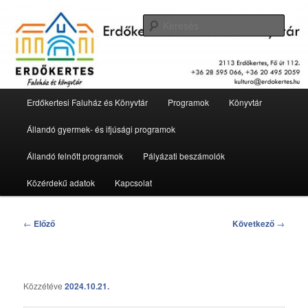
Tovább
2113 Erdőkertes, Fő út 112.
az
Kere
elsődleges
tartalomra
Erdőkertesi Faluház és Könyvtár
Fő
Erdőkertesi Faluház és Könyvtár
Programok
Könyvtár
menü
Állandó gyermek- és ifjúsági programok
Állandó felnőtt programok
Pályázati beszámolók
Közérdekű adatok
Kapcsolat
Bejegyzés
←
Előző
Következő
→
navigáció
Közzétéve
2024.10.21.