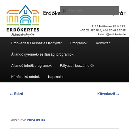
Tovább
2113 Erdőkertes, Fő út 112.
az
Kere
elsődleges
tartalomra
Erdőkertesi Faluház és Könyvtár
Fő
Erdőkertesi Faluház és Könyvtár
Programok
Könyvtár
menü
Állandó gyermek- és ifjúsági programok
Állandó felnőtt programok
Pályázati beszámolók
Közérdekű adatok
Kapcsolat
Bejegyzés
←
Előző
Következő
→
navigáció
Közzétéve
2024.09.03.