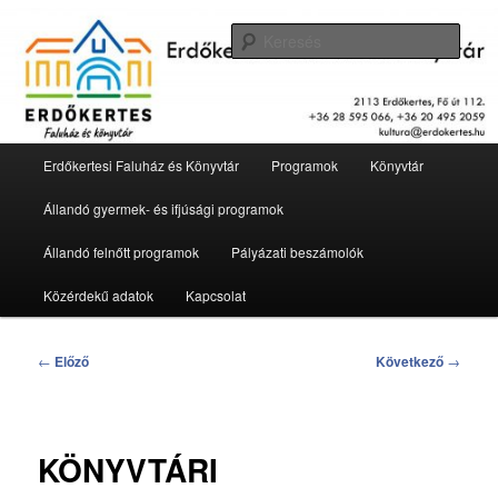
Tovább
2113 Erdőkertes, Fő út 112.
az
Kere
elsődleges
tartalomra
Erdőkertesi Faluház és Könyvtár
Fő
Erdőkertesi Faluház és Könyvtár
Programok
Könyvtár
menü
Állandó gyermek- és ifjúsági programok
Állandó felnőtt programok
Pályázati beszámolók
Közérdekű adatok
Kapcsolat
Bejegyzés
←
Előző
Következő
→
navigáció
KÖNYVTÁRI