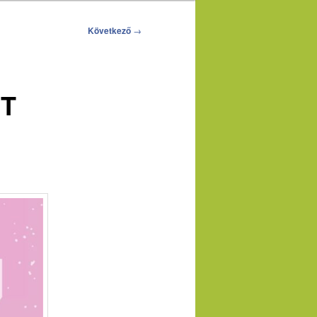
Következő
→
RT