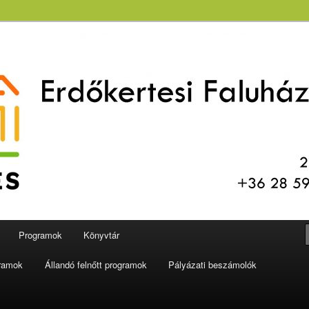
aluház és Könyvtár
Programok
Könyvtár
gramok
Állandó felnőtt programok
Pályázati beszámolók