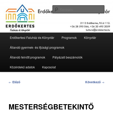
Tovább
2113 Erdőkertes, Fő út 112.
az
Kere
elsődleges
tartalomra
Erdőkertesi Faluház és Könyvtár
Fő
Erdőkertesi Faluház és Könyvtár
Programok
Könyvtár
menü
Állandó gyermek- és ifjúsági programok
Állandó felnőtt programok
Pályázati beszámolók
Közérdekű adatok
Kapcsolat
Bejegyzés
←
Előző
Következő
→
navigáció
MESTERSÉGBETEKINTŐ